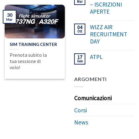
Mar
– ISCRIZIONI
APERTE
30
Mar
WIZZ AIR
04
Ott
RECRUITMENT
DAY
SIM TRAINING CENTER
Prenota subito la
ATPL
17
tua sessione di
Gen
volo!
ARGOMENTI
Comunicazioni
Corsi
News