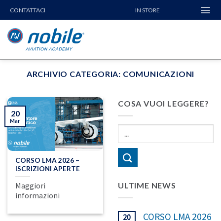
Skip
CONTATTACI
IN STORE
to
content
ARCHIVIO CATEGORIA:
COMUNICAZIONI
COSA VUOI LEGGERE?
20
Mar
CORSO LMA 2026 –
ISCRIZIONI APERTE
Maggiori
ULTIME NEWS
informazioni
CORSO LMA 2026
20