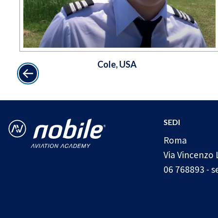
Cole, USA
SEDI
Roma
Via Vincenzo 
06 768893
-
s