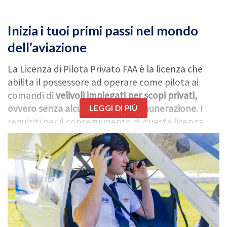
Inizia i tuoi primi passi nel mondo
dell’aviazione
La Licenza di Pilota Privato FAA è la licenza che
abilita il possessore ad operare come pilota ai
comandi di
velivoli impiegati per scopi privati,
ovvero senza alcuna forma di remunerazione
. I
LEGGI DI PIÙ
requisiti per il conseguimento di questa licenza
sono stabiliti dall’Amministrazione dell’Aviazione
Federale (FAA).
Requisiti di ammissione
:
Avere almeno 17 anni di età
Essere in grado di leggere, scrivere, parlare e
comprendere la lingua inglese