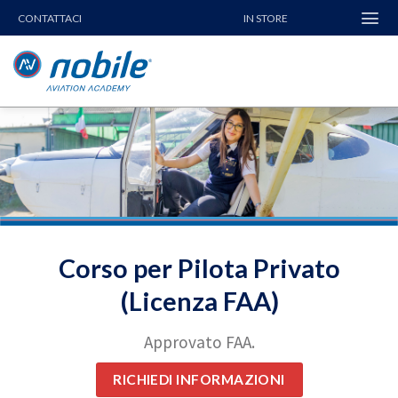
Skip
CONTATTACI
IN STORE
to
content
Corso per Pilota Privato
(Licenza FAA)
Approvato FAA.
RICHIEDI INFORMAZIONI