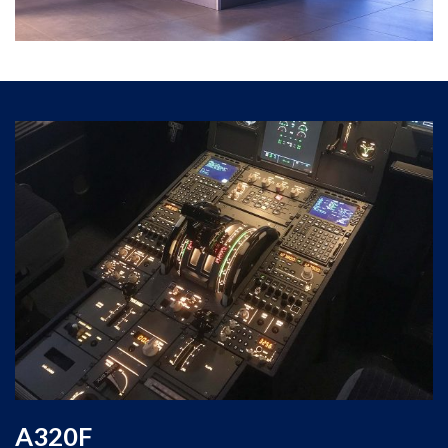
è posizionata davanti a uno
schermo grande di
180 gradi
con
tre proiettori HD
, in un ambiente
realistico che riproduce i suoni, che dà una
sensazione di movimento.
La sessione al simulatore è personalizzabile, in
base alla scelta del pilota durante il briefing. La
sala briefing
è a uso esclusivo, sanificata, dotata di
lavagna bianca, con la disponibilità su richiesta di
un trainer B737-800NG.
A320F