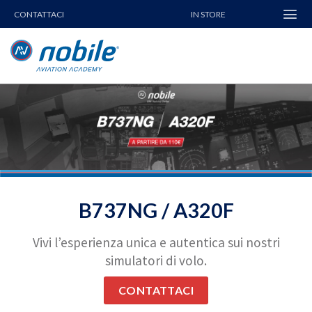
Skip
CONTATTACI
IN STORE
to
content
B737NG / A320F
Vivi l’esperienza unica e autentica sui nostri
simulatori di volo.
CONTATTACI