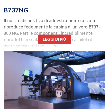
B737NG
Il nostro dispositivo di addestramento al volo
riproduce fedelmente la cabina di un vero B737-
800 NG. Parti e componenti, incredibilmente
riprodotti in scala 1:1, consentono ai piloti di
LEGGI DI PIÙ
avere sensazioni realistiche.
Tutti i sistemi, comandi e strumenti di volo sono
perfettamente funzionanti, così come le cuffie. Il
“Instructor Operating Station”
(IOS) si compone di
due monitor indipendenti, per cui è possibile
mostrare contemporaneamente due immagini
differenti e ricreare situazioni di emergenza
mentre si modificano le impostazioni meteo.
Essere seduti all’interno del flight deck garantisce
un’esperienza di coinvolgimento totale: la cabina