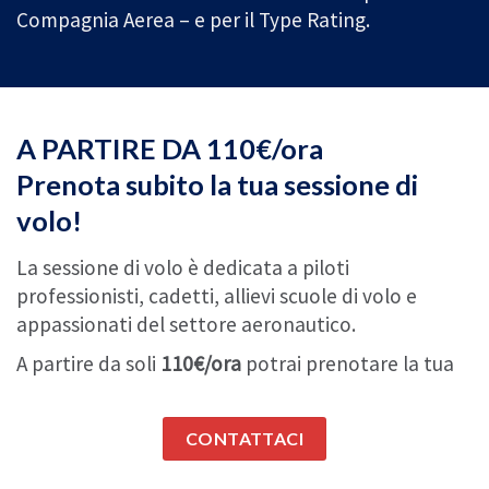
Compagnia Aerea – e per il Type Rating.
A PARTIRE DA 110€/ora
Prenota subito la tua sessione di
volo!
La sessione di volo è dedicata a piloti
professionisti, cadetti, allievi scuole di volo e
appassionati del settore aeronautico.
A partire da soli
110€/ora
potrai prenotare la tua
sessione di volo e se necessario richiedere la figura
di un istruttore qualificato, con il quale imparerai i
CONTATTACI
segreti e la tecnica per condurlo dal decollo
all’atterraggio come un vero pilota di linea.