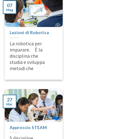
07
Mag
Lezioni di Robotica
La robotica per
imparare. È la
disciplina che
studia e sviluppa
metodi che
27
Mar
Approccio STEAM
5 discipline