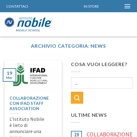
Skip
CONTATTACI
IN STORE
to
content
ARCHIVIO CATEGORIA:
NEWS
COSA VUOI LEGGERE?
19
Mar
COLLABORAZIONE
CON IFAD STAFF
ASSOCIATION
ULTIME NEWS
L’Istituto Nobile
è lieto di
annunciare una
COLLABORAZIONE
19