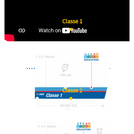
mostrato agli studenti come il metodo scientifico
possa essere applicato alla vita quotidiana.
Classe 1
Lo STEAM permette agli studenti di imparare la
differenza tra il sapere e il saper fare, il progettare
e il realizzare, di individuare soluzioni a problemi
teorici e pratici, di applicare le nozioni acquisite
alla vita quotidiana. Permette altresì lo sviluppo
del
pensiero computazionale
, la
capacità di
analisi, sintesi e riflessione
.
Classe 2