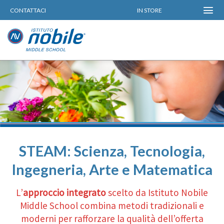
Skip
CONTATTACI
IN STORE
to
content
STEAM: Scienza, Tecnologia,
Ingegneria, Arte e Matematica
L’
approccio integrato
scelto da Istituto Nobile
Middle School combina metodi tradizionali e
moderni per rafforzare la qualità dell’offerta