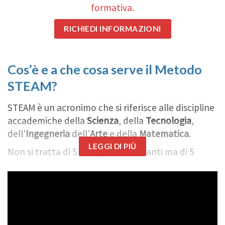
formativa.
RICHIEDI INFORMAZIONI
Cos’è e a che cosa serve il Metodo
STEAM?
STEAM è un acronimo che si riferisce alle discipline
accademiche della
Scienza
, della
Tecnologia
,
dell’
Ingegneria
dell’
Arte
e della
Matematica
.
LEGGI DI PIÙ
Non si tratta di 5 discipline a sé stanti ma di 5
discipline integrate in un nuovo paradigma
educativo basato su applicazioni reali ed
autentiche. Ciò che differenzia lo studio delle
STEAM dalla scienza tradizionale e dalla
matematica è il differente approccio: viene