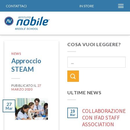
Skip
CONTATTACI
IN STORE
to
content
COSA VUOI LEGGERE?
NEWS
Approccio
STEAM
PUBBLICATO IL
27
MARZO 2020
ULTIME NEWS
27
Mar
COLLABORAZIONE
19
Mar
CON IFAD STAFF
ASSOCIATION