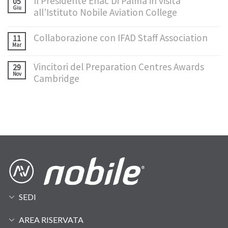
Il Presidente Enac Di Palma in visita
05
Giu
all’Istituto Nobile Aviation College
Collaborazione con IFAD Staff Association
11
Mar
Vincitori del Preparation Centres Awards
29
Nov
Cambridge
SEDI
AREA RISERVATA