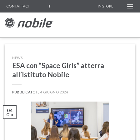
Skip
IT
CONTATTACI
IN STORE
to
content
NEWS
ESA con “Space Girls” atterra
all’Istituto Nobile
PUBBLICATO IL
4 GIUGNO 2024
04
Giu