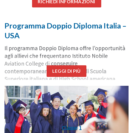
RICHIEDI INFORMAZIONI
Programma Doppio Diploma Italia –
USA
Il programma Doppio Diploma offre l’opportunità
agli allievi che frequentano Istituto Nobile
Aviation College di
conseguire
contemporaneamente i Diplomi di Scuola
LEGGI DI PIÙ
Superiore italiana e di High School americana
,
seguendo le attività online di una delle più
rinomate High School degli Stati Uniti per la
qualità dell’istruzione (classificata “ranking A”).
Il percorso permette ai ragazzi di immergersi nello
stile e nella cultura americana, imparare a
Classe 1
comunicare facilmente con tutti e migliorare le