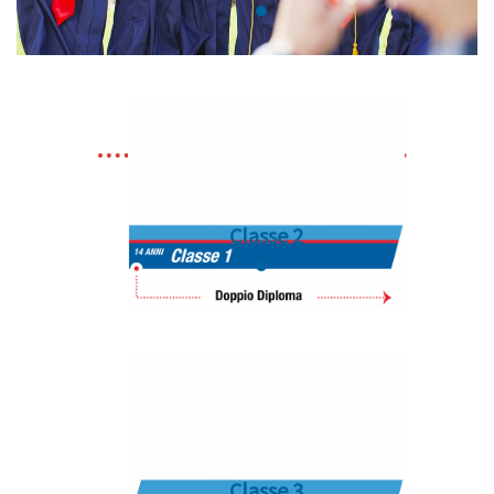
proprie conoscenze. Gran parte del programma in
italiano sarà convalidato e occorrerà
semplicemente
completare 6 corsi per ottenere il
secondo diploma
.
Classe 2
Classe 3