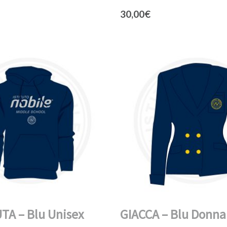
30,00
€
TA – Blu Unisex
GIACCA – Blu Donna