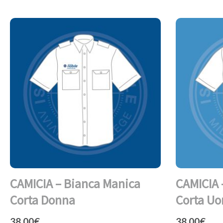
CAMICIA – Bianca Manica
CAMICIA 
Corta Donna
Corta U
38,00
€
38,00
€