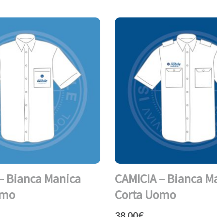
– Bianca Manica
CAMICIA – Bianca M
omo
Corta Uomo
38,00
€