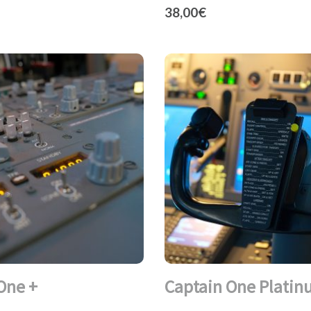
38,00
€
One +
Captain One Plati