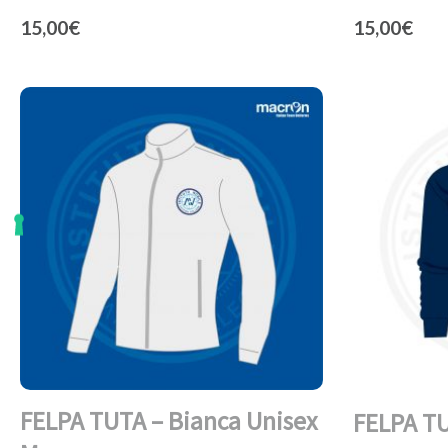
15,00
€
15,00
€
FELPA TUTA – Bianca Unisex
FELPA TU