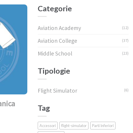
Categorie
Aviation Academy
(12)
Aviation College
(37)
Middle School
(23)
Tipologie
Flight Simulator
(6)
anica
Tag
Accessori
flight-simulator
Parti Inferiori