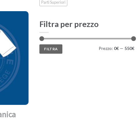
Parti Superiori
Filtra per prezzo
Prezzo
Prezzo
Prezzo:
0€
—
550€
FILTRA
Min
Max
anica