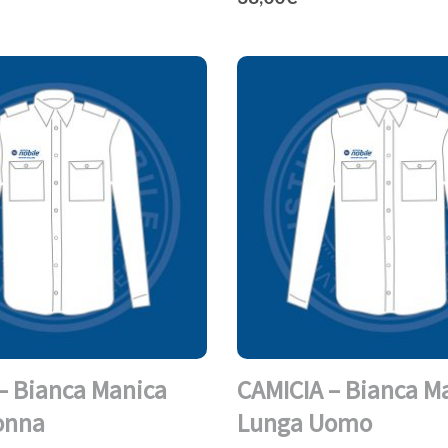
– Bianca Manica
CAMICIA – Bianca M
onna
Lunga Uomo