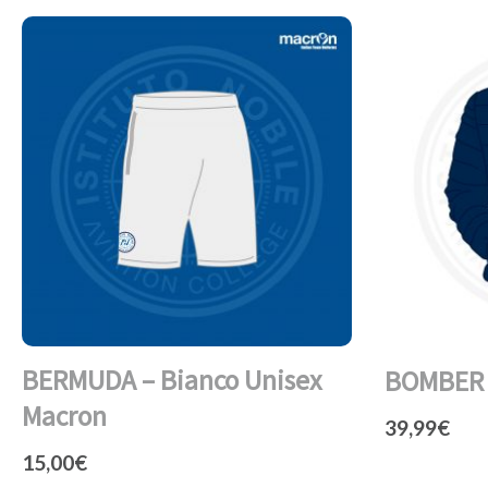
BERMUDA – Bianco Unisex
BOMBER –
Macron
39,99
€
15,00
€