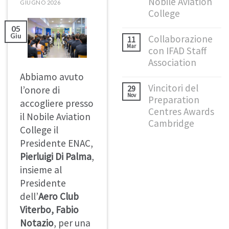
Nobile Aviation
GIUGNO 2026
College
05
Giu
Collaborazione
11
Mar
con IFAD Staff
Association
Abbiamo avuto
Vincitori del
29
l’onore di
Nov
Preparation
accogliere presso
Centres Awards
il Nobile Aviation
Cambridge
College il
Presidente ENAC,
Pierluigi Di Palma
,
insieme al
Presidente
dell’
Aero Club
Viterbo, Fabio
Notazio
, per una