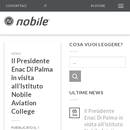
Skip
IT
CONTATTACI
IN STORE
to
content
COSA VUOI LEGGERE?
NEWS
Il Presidente
Enac Di Palma
in visita
all’Istituto
ULTIME NEWS
Nobile
Aviation
College
Il Presidente
05
Giu
Enac Di Palma in
visita all’Istituto
PUBBLICATO IL
5